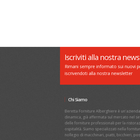
Iscriviti alla nostra news
Rimani sempre informato sui nuovi pro
iscrivendoti alla nostra newsletter
Chi Siamo
Beretta Forniture Alberghiere è un'aziend
dinamica, già affermata sul mercato nel se
delle forniture professionali per la ristor
ospitalità. Siamo specializzati nella fornitu
nollegio di macchinari, piatti, bicchieri, po