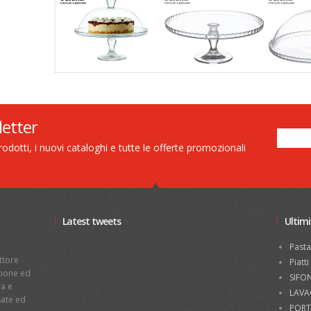
letter
dotti, i nuovi cataloghi e tutte le offerte promozionali
Latest tweets
Ultimi
a
Pasta
ttore
Piatt
azione ed
SIFO
ra e
LAVA
sate ed
PORT