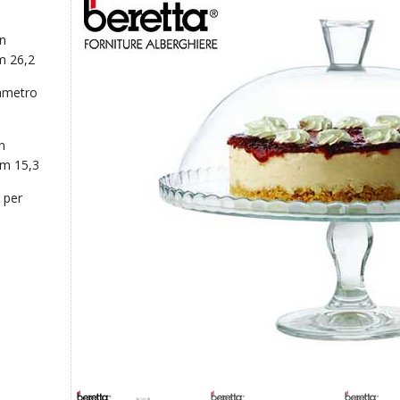
on
m 26,2
iametro
n
cm 15,3
 per