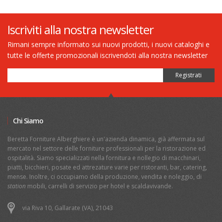
Iscriviti alla nostra newsletter
Rimani sempre informato sui nuovi prodotti, i nuovi cataloghi e
tutte le offerte promozionali iscrivendoti alla nostra newsletter
Chi Siamo
Beretta Forniture Alberghiere è un'azienda dinamica, già affermata sul
mercato nel settore delle forniture professionali per la ristorazione ed
ospitalità. Siamo specializzati nella fornitura e nollegio di macchinari,
piatti, bicchieri, posate ed attrezature varie per ristoranti, bar, catering,
mense. Inoltre, ci occupiamo della produzione, vendita e noleggio, di
station
mobili, carrelli di servizio per hotel e scaldavivande.
via Riva 10, Gallarate (VA), 21043