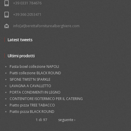
+39 0331 784676
+39 366 2053471
info[at]berettaforniturealberghiere.com
Latest tweets
Ultimi prodotti
Pasta bowl collezione NAPOLI
Piatti collezione BLACK ROUND
SIFONE TWIST'N SPARKLE
LAVAGNA A CAVALLETTO
PORTA CONDIMENTI IN LEGNO
CONTENITORE ISOTERMICO PER IL CATERING
Piatto pizza TREE TABACCO
Piatto pizza BLACK ROUND
1 di 97
seguente ›