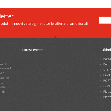
letter
dotti, i nuovi cataloghi e tutte le offerte promozionali
Latest tweets
Ultimi
a
Pasta
ttore
Piatt
azione ed
SIFO
ra e
LAVA
sate ed
PORT
ng,
CONT
ione,
Piat
i di
Piat