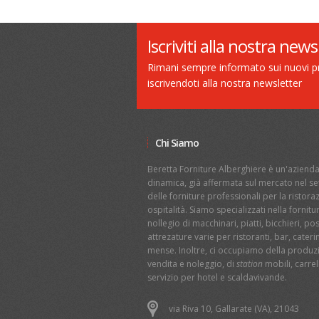
Iscriviti alla nostra news
Rimani sempre informato sui nuovi pro
iscrivendoti alla nostra newsletter
Chi Siamo
Beretta Forniture Alberghiere è un'aziend
dinamica, già affermata sul mercato nel se
delle forniture professionali per la ristor
ospitalità. Siamo specializzati nella fornitu
nollegio di macchinari, piatti, bicchieri, po
attrezature varie per ristoranti, bar, cateri
mense. Inoltre, ci occupiamo della produz
vendita e noleggio, di
station
mobili, carrell
servizio per hotel e scaldavivande.
via Riva 10, Gallarate (VA), 21043