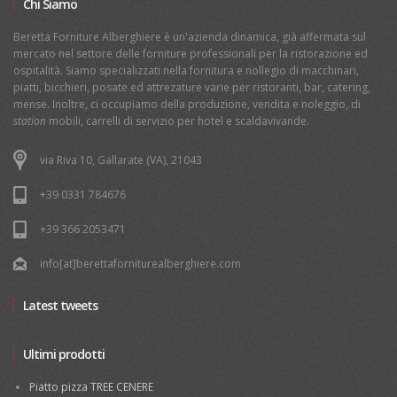
Chi Siamo
Beretta Forniture Alberghiere è un'azienda dinamica, già affermata sul
mercato nel settore delle forniture professionali per la ristorazione ed
ospitalità. Siamo specializzati nella fornitura e nollegio di macchinari,
piatti, bicchieri, posate ed attrezature varie per ristoranti, bar, catering,
mense. Inoltre, ci occupiamo della produzione, vendita e noleggio, di
station
mobili, carrelli di servizio per hotel e scaldavivande.
via Riva 10, Gallarate (VA), 21043
+39 0331 784676
+39 366 2053471
info[at]berettaforniturealberghiere.com
Latest tweets
Ultimi prodotti
Piatto pizza TREE CENERE