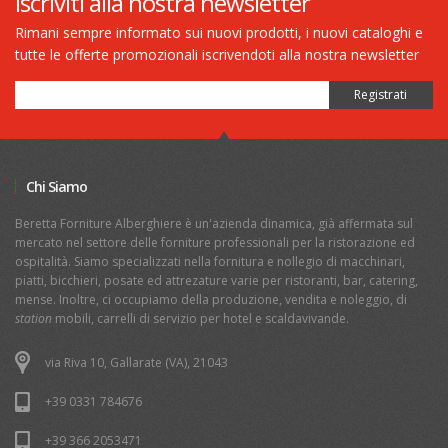
Iscriviti alla nostra newsletter
Rimani sempre informato sui nuovi prodotti, i nuovi cataloghi e
tutte le offerte promozionali iscrivendoti alla nostra newsletter
Chi Siamo
Beretta Forniture Alberghiere è un'azienda dinamica, già affermata sul
mercato nel settore delle forniture professionali per la ristorazione ed
ospitalità. Siamo specializzati nella fornitura e nollegio di macchinari,
piatti, bicchieri, posate ed attrezature varie per ristoranti, bar, catering,
mense. Inoltre, ci occupiamo della produzione, vendita e noleggio, di
station
mobili, carrelli di servizio per hotel e scaldavivande.
via Riva 10, Gallarate (VA), 21043
+39 0331 784676
+39 366 2053471